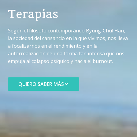
Terapias
Según el filósofo contemporáneo Byung-Chul Han,
la sociedad del cansancio en la que vivimos, nos lleva
a focalizarnos en el rendimiento y en la
autorrealización de una forma tan intensa que nos
empuja al colapso psíquico y hacia el burnout.
QUIERO SABER MÁS